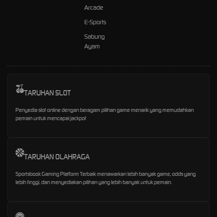
Arcade
E-Sports
Sabung
Ayam
TARUHAN SLOT
Penyedia slot online dengan beragam pilihan game menarik yang memudahkan
pemain untuk mencapai jackpot
TARUHAN OLAHRAGA
Sportsbook Gaming Platform Terbaik menawarkan lebih banyak game, odds yang
lebih tinggi, dan menyediakan pilihan yang lebih banyak untuk pemain.