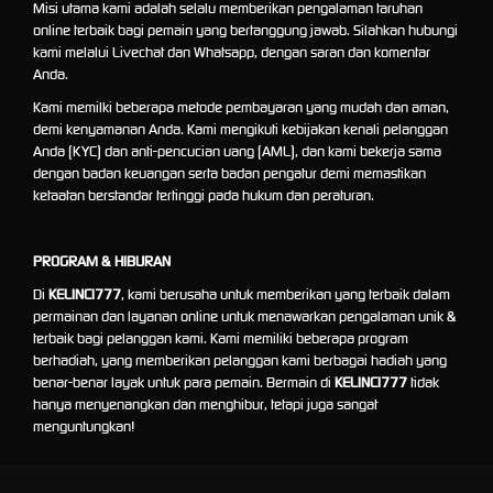
Misi utama kami adalah selalu memberikan pengalaman taruhan
online terbaik bagi pemain yang bertanggung jawab. Silahkan hubungi
kami melalui Livechat dan Whatsapp, dengan saran dan komentar
Anda.
Kami memilki beberapa metode pembayaran yang mudah dan aman,
demi kenyamanan Anda. Kami mengikuti kebijakan kenali pelanggan
Anda (KYC) dan anti-pencucian uang (AML), dan kami bekerja sama
dengan badan keuangan serta badan pengatur demi memastikan
ketaatan berstandar tertinggi pada hukum dan peraturan.
PROGRAM & HIBURAN
Di
KELINCI777
, kami berusaha untuk memberikan yang terbaik dalam
permainan dan layanan online untuk menawarkan pengalaman unik &
terbaik bagi pelanggan kami. Kami memiliki beberapa program
berhadiah, yang memberikan pelanggan kami berbagai hadiah yang
benar-benar layak untuk para pemain. Bermain di
KELINCI777
tidak
hanya menyenangkan dan menghibur, tetapi juga sangat
menguntungkan!