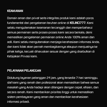
KEAMANAN
Domain aman dan privat serta integritas produk kami adalah poros
fundamental dari pengalaman taruhan online di
KELINCI777
. Kami
selalu mengutamakan keamanan tercanggih dan memperbaharui
semua permainan serta proses-proses kami secara berkala, demi
memastikan pengalaman permainan online Anda 100% aman dan
adil. Kami selalu mengutamakan menjaga kerahasiaan informasi Anda,
dan kami tidak akan pernah membagikannya ataupun menjualnya ke
pihak ketiga, kecuali diharuskan sesuai dengan yang disebutkan di
Kebijakan Privasi kami.
PELAYANAN PELANGGAN
Didukung layanan pelanggan 24 jam, yang tersedia 7 hari seminggu,
staf kami yang ramah dan profesional akan memastikan bahwa semua
masalah yang Anda hadapi akan ditangani dengan cepat, efisien, dan
secara ramah. Kami memberikan prioritas tinggi untuk memastikan
sistem pembayaran yang aman dan memberikan kerahasiaan
informasi pribadi.