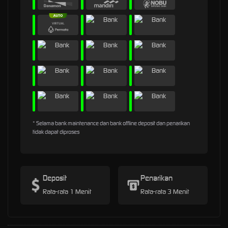
* Selama bank maintenance dan bank offline deposit dan penarikan
tidak dapat diproses
Deposit
Penarikan
Rata-rata 1 Menit
Rata-rata 3 Menit