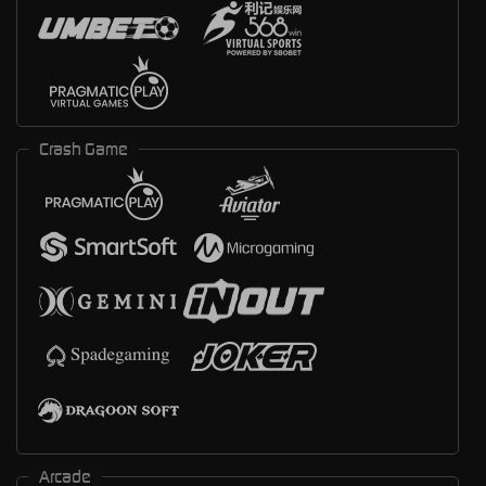
Crash Game
Arcade