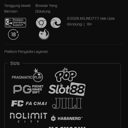
Tanggung Jawab
Browser Yang
Bermain
Didukung
©2026 KELINCI777. Hak cipta
dilindungi | 18+
Platform Penyedia Layanan
Slots