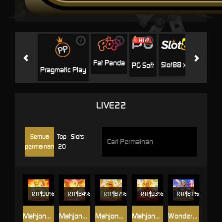
i
i
i
i
i
Facha
Fat Panda
Slot88 x PP
PG Soft
Pragmatic Play
LIVE22
Semua
Top
Slots
permainan
20
RTP
90%
RTP
84%
RTP
87%
RTP
93%
RTP
81%
Mahjong Gold: Dragon
Mahjong Gold: Phoenix
Mahjong Gold: Lion
Mahjong Gold: Tiger
Wonders of Giza Pyramid