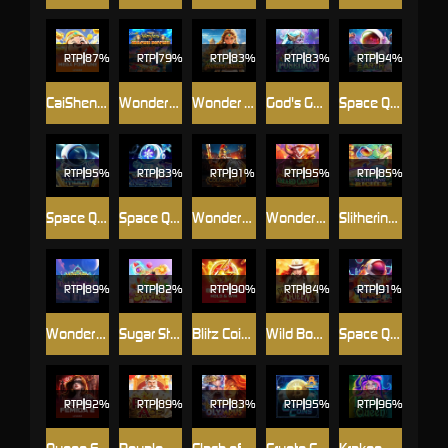
RTP
87%
RTP
79%
RTP
83%
RTP
83%
RTP
94%
CaiShen Mega Fortune
Wonders of Machu Picchu
Wonder of Hanging Garden
God's Gambit: Poseidon
Space Quest: Earth
RTP
95%
RTP
83%
RTP
91%
RTP
95%
RTP
85%
Space Quest: Moon
Space Quest: Neptune
Wonders of Colosseum
Wonders of Grand Canyon
Slithering Riches
RTP
89%
RTP
82%
RTP
90%
RTP
84%
RTP
91%
Wonders of Taj Mahal
Sugar Strike
Blitz Coin: Hold & Win
Wild Bounty Queen
Space Quest: Mars
RTP
92%
RTP
89%
RTP
83%
RTP
95%
RTP
96%