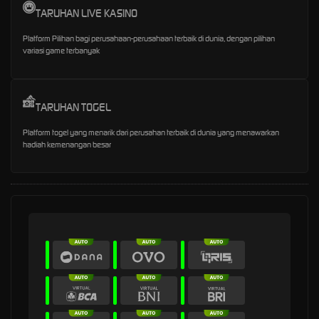
TARUHAN LIVE KASINO
Platform Pilihan bagi perusahaan-perusahaan terbaik di dunia, dengan pilihan
variasi game terbanyak
TARUHAN TOGEL
Platform togel yang menarik dari perusahan terbaik di dunia yang menawarkan
hadiah kemenangan besar