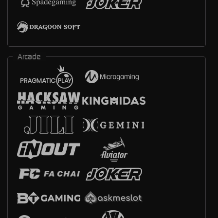
Arcade