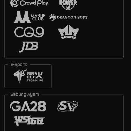
E-Sports
Sabung Ayam