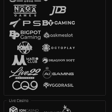
Live Casino