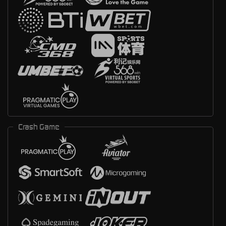
Crash Game