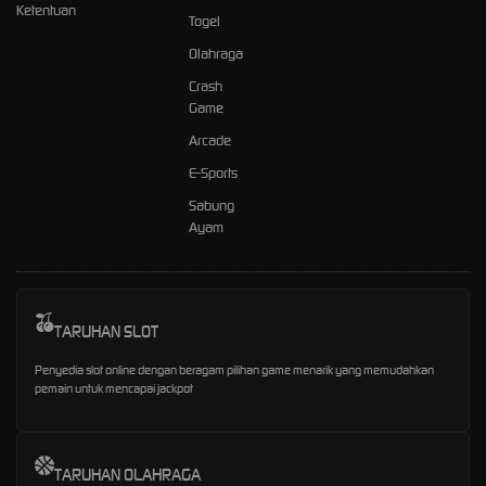
Ketentuan
Togel
Olahraga
Crash
Game
Arcade
E-Sports
Sabung
Ayam
TARUHAN SLOT
Penyedia slot online dengan beragam pilihan game menarik yang memudahkan
pemain untuk mencapai jackpot
TARUHAN OLAHRAGA