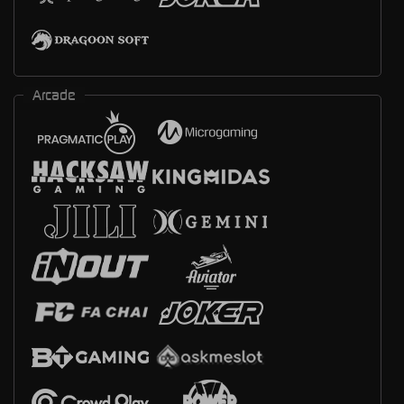
Arcade