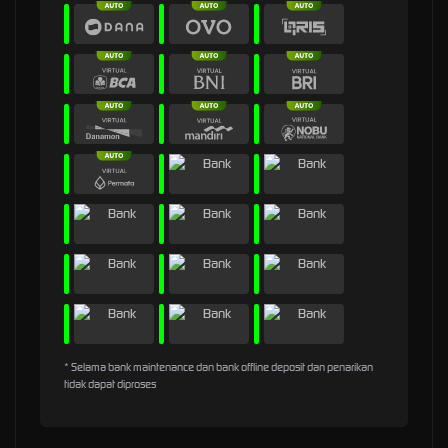
* Selama bank maintenance dan bank offline deposit dan penarikan
tidak dapat diproses