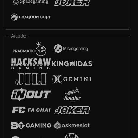
Arcade