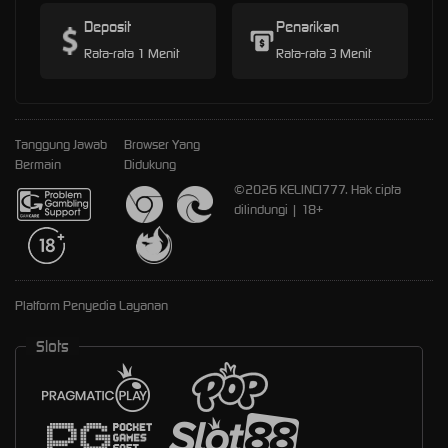
Deposit
Penarikan
Rata-rata 1 Menit
Rata-rata 3 Menit
Tanggung Jawab
Browser Yang
Bermain
Didukung
©2026 KELINCI777. Hak cipta
dilindungi | 18+
Platform Penyedia Layanan
Slots