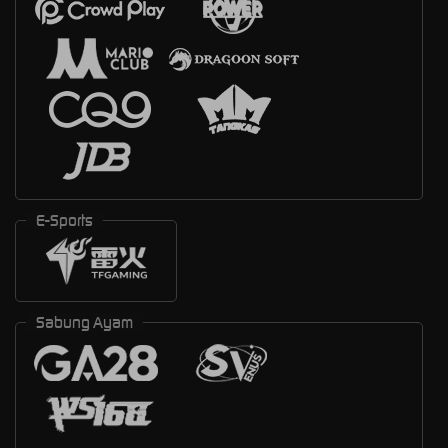
E-Sports
Sabung Ayam