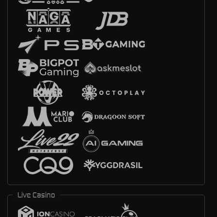
Live Casino