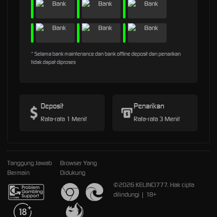
* Selama bank maintenance dan bank offline deposit dan penarikan
tidak dapat diproses
Deposit
Penarikan
Rata-rata 1 Menit
Rata-rata 3 Menit
Tanggung Jawab
Browser Yang
Bermain
Didukung
©2026 KELINCI777. Hak cipta
dilindungi | 18+