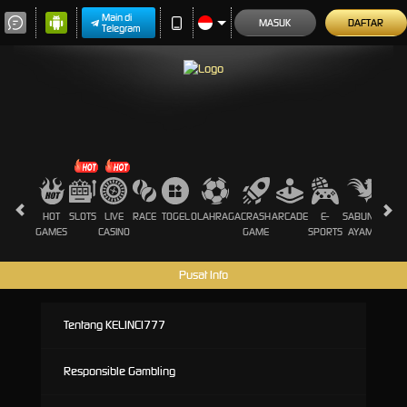
Main di
MASUK
DAFTAR
Telegram
HOT
SLOTS
LIVE
RACE
TOGEL
OLAHRAGA
CRASH
ARCADE
E-
SABUNG
PROM
GAMES
CASINO
GAME
SPORTS
AYAM
Pusat Info
Tentang KELINCI777
Responsible Gambling