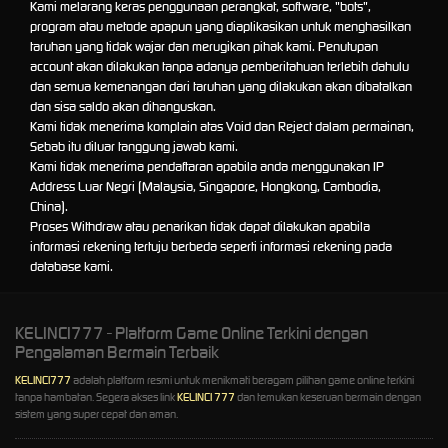
Kami melarang keras penggunaan perangkat, software, "bots",
program atau metode apapun yang diaplikasikan untuk menghasilkan
taruhan yang tidak wajar dan merugikan pihak kami. Penutupan
account akan dilakukan tanpa adanya pemberitahuan terlebih dahulu
dan semua kemenangan dari taruhan yang dilakukan akan dibatalkan
dan sisa saldo akan dihanguskan.
Kami tidak menerima komplain atas Void dan Reject dalam permainan,
Sebab itu diluar tanggung jawab kami.
Kami tidak menerima pendaftaran apabila anda menggunakan IP
Address Luar Negri (Malaysia, Singapore, Hongkong, Cambodia,
China).
Proses Withdraw atau penarikan tidak dapat dilakukan apabila
informasi rekening tertuju berbeda seperti informasi rekening pada
database kami.
KELINCI777 - Platform Game Online Terkini dengan
Pengalaman Bermain Terbaik
KELINCI777
adalah platform resmi untuk menikmati beragam pilihan game online terkini
tanpa hambatan. Segera akses link
KELINCI 777
dan temukan keseruan bermain dengan
sistem yang super cepat dan aman.