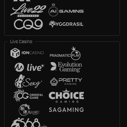
Live Casino