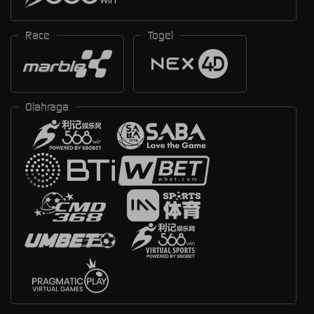
Race
Togel
Olahraga