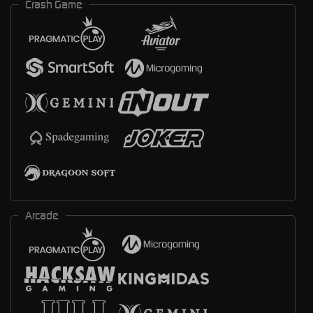
Crash Game
Arcade