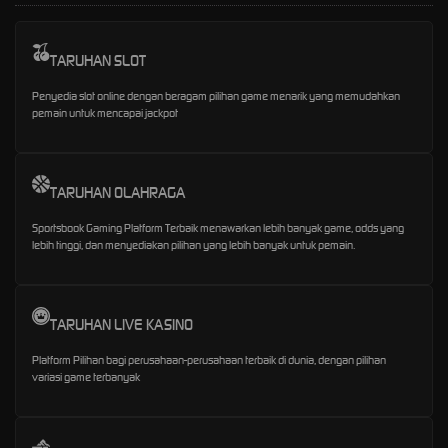
TARUHAN SLOT
Penyedia slot online dengan beragam pilihan game menarik yang memudahkan
pemain untuk mencapai jackpot
TARUHAN OLAHRAGA
Sportsbook Gaming Platform Terbaik menawarkan lebih banyak game, odds yang
lebih tinggi, dan menyediakan pilihan yang lebih banyak untuk pemain.
TARUHAN LIVE KASINO
Platform Pilihan bagi perusahaan-perusahaan terbaik di dunia, dengan pilihan
variasi game terbanyak